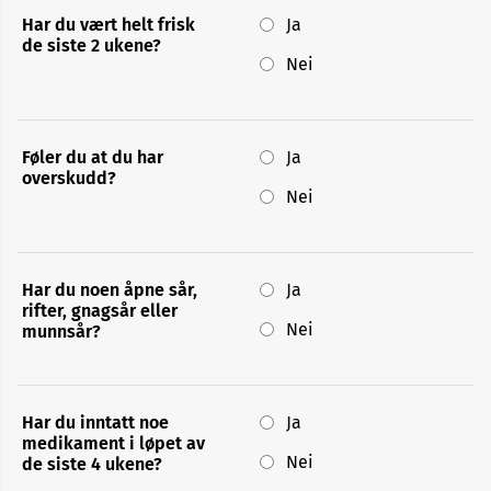
blod
Har du vært helt frisk
Ja
de siste 2 ukene?
Nei
Selvtest:
Kan
jeg
gi
blod
Føler du at du har
Ja
i
overskudd?
dag?
Nei
Har du noen åpne sår,
Ja
rifter, gnagsår eller
Nei
munnsår?
Har du inntatt noe
Ja
medikament i løpet av
Nei
de siste 4 ukene?