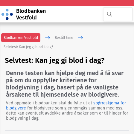
Blodbanken
Vestfold
Blodbanken Vestfold
Bestill time
Selvtest: Kan jeg gi blod i dag?
Selvtest: Kan jeg gi blod i dag?
Denne testen kan hjelpe deg med å få svar
Kontakt
på om du oppfyller kriteriene for
oss
blodgivning i dag, basert på de vanligste
årsakene til hjemsendelse av blodgivere.
Timebestilling
Ved oppmøte i blodbanken skal du fylle ut et
spørreskjema for
blodgivere
for blodgivere som gjennomgås sammen med oss,
dette kan eventuelt avdekke andre årsaker som er til hinder for
Her
blodgivning i dag.
kan
du
gi