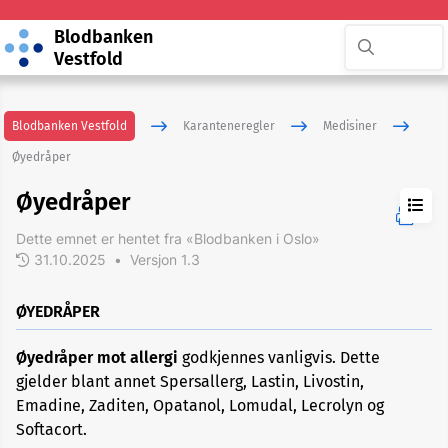
Blodbanken
Vestfold
Blodbanken Vestfold
Karanteneregler
Medisiner
Øyedråper
Øyedråper
Dette emnet er hentet fra «Blodbanken i Oslo»
Allergi
og
31.10.2025
•
Versjon 1.3
astmamedisiner
ØYEDRÅPER
Antibiotika
Øyedråper mot allergi
godkjennes vanligvis. Dette
gjelder blant annet Spersallerg, Lastin, Livostin,
Antidepressiva
Emadine, Zaditen, Opatanol, Lomudal, Lecrolyn og
Softacort.
Blodfortynnende