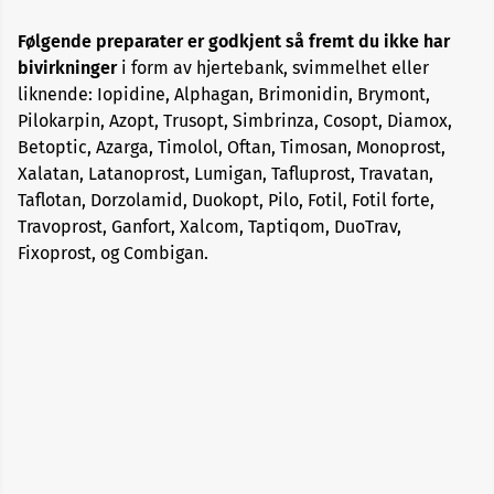
Medisiner
Følgende preparater er godkjent så fremt du ikke har
mot
fordøyelsesbesvær
bivirkninger
i form av hjertebank, svimmelhet eller
liknende: Iopidine, Alphagan, Brimonidin, Brymont,
Pilokarpin, Azopt, Trusopt, Simbrinza, Cosopt, Diamox,
Medisiner
mot
Betoptic, Azarga, Timolol, Oftan, Timosan, Monoprost,
urinveisplager
Xalatan, Latanoprost, Lumigan, Tafluprost, Travatan,
eller
Taflotan, Dorzolamid, Duokopt, Pilo, Fotil, Fotil forte,
vannlatingsbesvær
Travoprost, Ganfort, Xalcom, Taptiqom, DuoTrav,
Fixoprost, og Combigan.
Migrenemedisiner
Prevensjon
eller
hormoner
ved
overgangsalderplager
Slankemedisiner