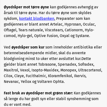
Øyedråper mot tørre øyne
kan godkjennes avhengig av
årsak til tørre øyne. Har du tørre øyne som skyldes
Blodtrykksmedisiner
sykdom,
kontakt blodbanken
.
Preparater som kan
godkjennes er blant annet Artelac, Hyprosan, Oculac,
Diabetesmedisiner
Oftagel, Tears naturale, Viscotears, Cationorm, Hylo-
comod, Hylo-gel, Optive Fusion, Oxyal og Systane.
Erektil
dysfunksjon
Ved
øyedråper som kur
som inneholder antibiotika eller
betennelsesdempende midler, skal du avvente
Hormonpreparater
blodgivning minst to uker etter avsluttet kur.Dette
gjelder blant annet Tobrasone, Spersadex, Sofradex,
Maxitrol, Vexol, Isopto-Maxidex, Monopex, Ultracortenol,
Hudbehandling
Cilox, Cleye, Fucithalmic, Kloramfenikol, Ikervis,
Nevanac, Yellox og Voltaren Ophta.
Kolesterolsenkende
Fast bruk av ø
yedråper mot
grønn stær:
Kan godkjennes
så lenge du har godt syn eller stabil synshemming som
Kortisonpreparater
du er vant med.