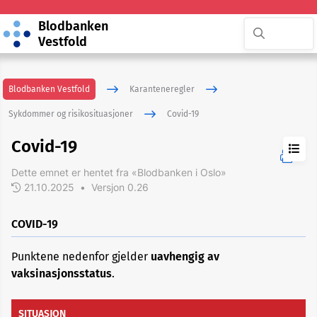
Blodbanken
Vestfold
Blodbanken Vestfold
Karanteneregler
Sykdommer og risikosituasjoner
Covid-19
Covid-19
Dette emnet er hentet fra «Blodbanken i Oslo»
21.10.2025
•
Versjon 0.26
ADHD
COVID-19
Akupunktur
Punktene nedenfor gjelder
uavhengig av
vaksinasjonsstatus
.
Allergi
SITUASJON