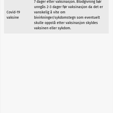
Bipolar
7 dager etter vaksinasjon. Blodgivning bør
lidelse
unngås 2-3 dager før vaksinasjon da det er
Covid-19
vanskelig å vite om
vaksine
bivirkninger/sykdomstegn som eventuelt
Bittsår
skulle oppstå etter vaksinasjon skyldes
vaksinen eller sykdom.
Blodpropp
Blodsykdommer
Blodtrykk
Celleforandringer
Covid-
19
Diabetes