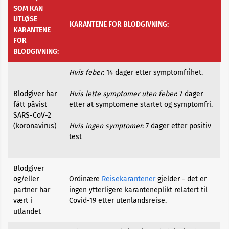
Alopecia
SOM KAN
UTLØSE
KARANTENE FOR BLODGIVNING:
KARANTENE
Aneurisme
FOR
BLODGIVNING:
Angst
Hvis feber
: 14 dager etter symptomfrihet.
og
depresjon
Blodgiver har
Hvis lette symptomer uten feber
: 7 dager
fått påvist
etter at symptomene startet og symptomfri.
Apekopper
SARS-CoV-2
(koronavirus)
Hvis ingen symptomer
: 7 dager etter positiv
test
Belastningssykdommer
Blodgiver
Benbrudd
og/eller
Ordinære
Reisekarantener
gjelder - det er
partner har
ingen ytterligere karanteneplikt relatert til
Besvimelse
vært i
Covid-19 etter utenlandsreise.
utlandet