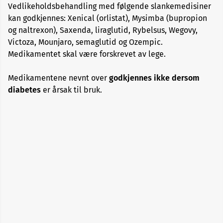
Vedlikeholdsbehandling med følgende slankemedisiner
kan godkjennes: Xenical (orlistat), Mysimba (bupropion
Blodtrykksmedisiner
og naltrexon), Saxenda, liraglutid, Rybelsus, Wegovy,
Victoza, Mounjaro, semaglutid og Ozempic.
Medikamentet skal være forskrevet av lege.
Diabetesmedisiner
Medikamentene nevnt over
godkjennes ikke dersom
Erektil
diabetes
er årsak til bruk.
dysfunksjon
Hormonpreparater
Hudbehandling
Kolesterolsenkende
Kortisonpreparater