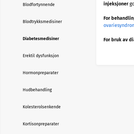
injeksjoner
go
Blodfortynnende
For behandli
Blodtrykksmedisiner
ovariesyndro
Diabetesmedisiner
For bruk av d
Erektil dysfunksjon
Hormonpreparater
Hudbehandling
Kolesterolsenkende
Kortisonpreparater