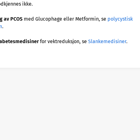
dkjennes ikke.
ng av PCOS
med Glucophage eller Metformin, se
polycystisk
m
.
iabetesmedisiner
for vektreduksjon, se
Slankemedisiner
.