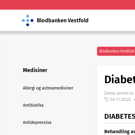
Blodbanken Vestfold
Blodbanken Vestfold
Medisiner
Diabe
Allergi og astmamedisiner
Dette emnet er 
24.11.2025
Antibiotika
DIABETE
Antidepressiva
Behandling a