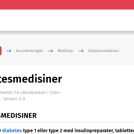
Karanteneregler
Medisiner
Diabetesmedisiner
tesmedisiner
hentet fra «Blodbanken i Oslo»
•
Versjon 0.4
SMEDISINER
v
diabetes
type 1 eller type 2 med insulinpreparater, tabletter