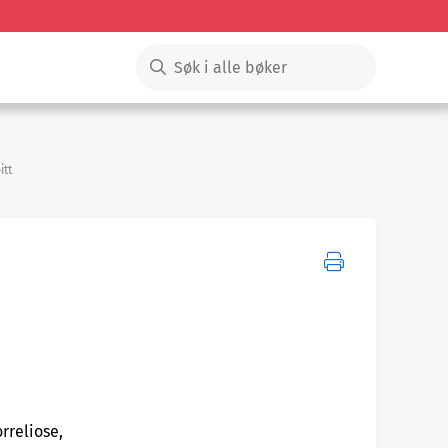
itt
rreliose,