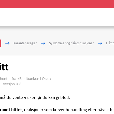
Karanteneregler
Sykdommer og risikosituasjoner
Flåttb
itt
hentet fra «Blodbanken i Oslo»
•
Versjon 0.3
må du vente 4 uker før du kan gi blod.
 rundt bittet
, reaksjoner som krever behandling eller påvist bo