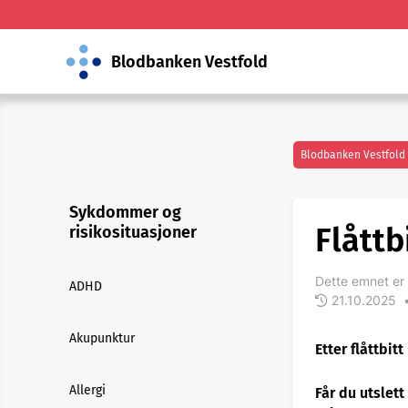
Blodbanken Vestfold
Blodbanken Vestfold
Sykdommer og
Flåttb
risikosituasjoner
Dette emnet er 
ADHD
21.10.2025
Akupunktur
Etter flåttbitt
Allergi
Får du utslett