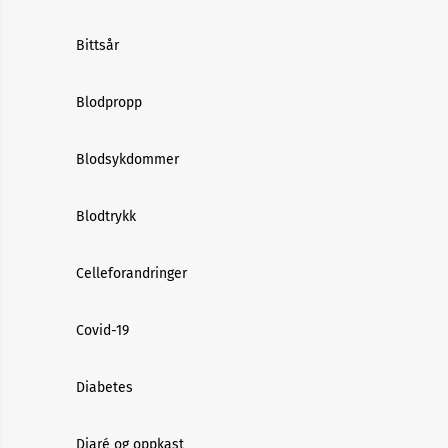
Bittsår
Blodpropp
Blodsykdommer
Blodtrykk
Celleforandringer
Covid-19
Diabetes
Diaré og oppkast