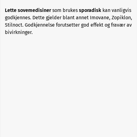
Lette sovemedisiner
som brukes
sporadisk
kan vanligvis
Blodtrykksmedisiner
godkjennes. Dette gjelder blant annet Imovane, Zopiklon,
Stilnoct. Godkjennelse forutsetter god effekt og fravær av
bivirkninger.
Diabetesmedisiner
Erektil
dysfunksjon
Hormonpreparater
Hudbehandling
Kolesterolsenkende
Kortisonpreparater