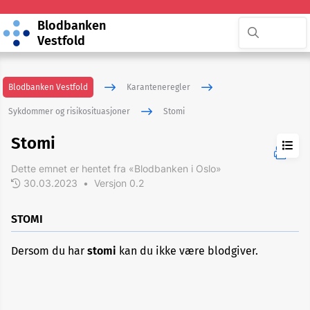
Blodbanken
Vestfold
Blodbanken Vestfold
Karanteneregler
Sykdommer og risikosituasjoner
Stomi
Stomi
Dette emnet er hentet fra «Blodbanken i Oslo»
30.03.2023
•
Versjon 0.2
ADHD
STOMI
Akupunktur
Dersom du har
stomi
kan du ikke være blodgiver.
Allergi