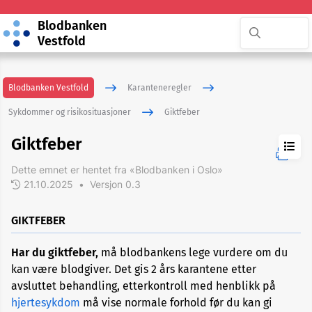
Blodbanken
Vestfold
Blodbanken Vestfold
Karanteneregler
Sykdommer og risikosituasjoner
Giktfeber
Giktfeber
Dette emnet er hentet fra «Blodbanken i Oslo»
21.10.2025
•
Versjon 0.3
ADHD
GIKTFEBER
Akupunktur
Har du giktfeber,
må blodbankens lege vurdere om du
kan være blodgiver. Det gis 2 års karantene etter
Allergi
avsluttet behandling, etterkontroll med henblikk på
hjertesykdom
må vise normale forhold før du kan gi