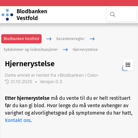
Blodbanken
Vestfold
Blodbanken Vestfold
Karanteneregler
Sykdommer og risikosituasjoner
Hjernerystelse
Hjernerystelse
Dette emnet er hentet fra «Blodbanken i Oslo»
21.10.2025
•
Versjon 0.3
ADHD
Etter hjernerystelse
må du vente til du er helt restituert
før du kan gi blod. Hvor lenge du må vente avhenger av
Akupunktur
varighet og alvorlighetsgrad på symptomene du har hatt,
Kontakt oss
.
Allergi