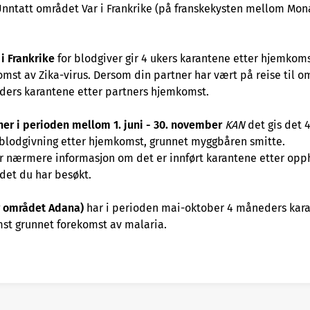
Unntatt området Var i Frankrike (på franskekysten mellom Mon
 i Frankrike
for blodgiver gir 4 ukers karantene etter hjemkoms
omst av Zika-virus. Dersom din partner har vært på reise til o
ders karantene etter partners hjemkomst.
er i perioden mellom 1. juni - 30. november
KAN
det gis det 
 blodgivning etter hjemkomst, grunnet myggbåren smitte.
r nærmere informasjon om det er innført karantene etter opph
det du har besøkt.
or området Adana)
har i perioden mai-oktober 4 måneders kar
st grunnet forekomst av malaria.