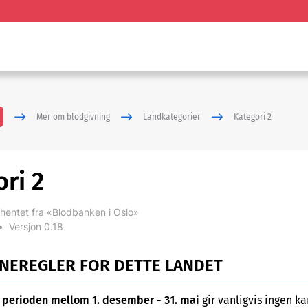
Mer om blodgivning
Landkategorier
Kategori 2
ri 2
hentet fra «Blodbanken i Oslo»
•
Versjon 0.18
NEREGLER FOR DETTE LANDET
 perioden mellom 1. desember - 31. mai
gir vanligvis ingen ka