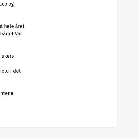
aco og
t hele året
mrådet Var
4 ukers
old i det
antene