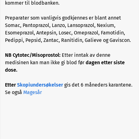
kommer til blodbanken.
Blodtrykksmedisiner
Preparater som vanligvis godkjennes er blant annet
Somac, Pantoprazol, Lanzo, Lansoprazol, Nexium,
Esomeprazol, Antepsin, Losec, Omeprazol, Famotidin,
Diabetesmedisiner
Pedippi, Pepsid, Zantac, Ranitidin, Galieve og Gaviscon.
Erektil
NB Cytotec/Misoprostol:
Etter inntak av denne
dysfunksjon
medisinen kan man ikke gi blod før
dagen etter siste
dose.
Hormonpreparater
Etter
Skopiundersøkelser
gis det 6 måneders karantene.
Se også
Magesår
Hudbehandling
Kolesterolsenkende
Kortisonpreparater