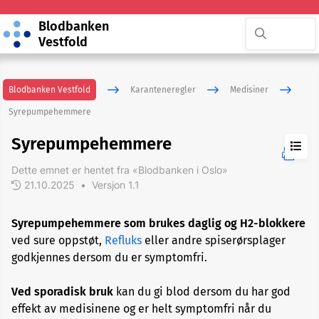
Blodbanken
Vestfold
Blodbanken Vestfold
Karanteneregler
Medisiner
Syrepumpehemmere
Syrepumpehemmere
Dette emnet er hentet fra «Blodbanken i Oslo»
Allergi
og
21.10.2025
•
Versjon 1.1
astmamedisiner
Syrepumpehemmere som brukes daglig og H2-blokkere
Antibiotika
ved sure oppstøt,
Refluks
eller andre spiserørsplager
godkjennes dersom du er symptomfri.
Antidepressiva
Ved sporadisk bruk
kan du gi blod dersom du har god
effekt av medisinene og er helt symptomfri når du
Blodfortynnende