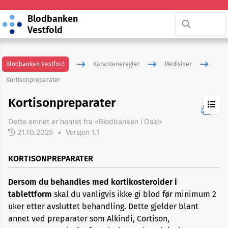
Blodbanken
Vestfold
Blodbanken Vestfold
Karanteneregler
Medisiner
Kortisonpreparater
Kortisonpreparater
Dette emnet er hentet fra «Blodbanken i Oslo»
Allergi
og
21.10.2025
•
Versjon 1.1
astmamedisiner
KORTISONPREPARATER
Antibiotika
Dersom du behandles med kortikosteroider i
tablettform
skal du vanligvis ikke gi blod før minimum 2
Antidepressiva
uker etter avsluttet behandling. Dette gjelder blant
annet ved preparater som Alkindi, Cortison,
Blodfortynnende