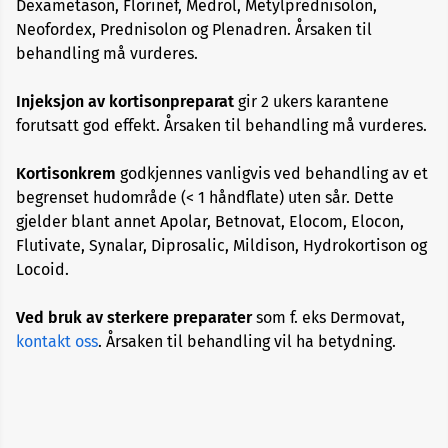
Dexametason, Florinef, Medrol, Metylprednisolon,
Neofordex, Prednisolon og Plenadren. Årsaken til
behandling må vurderes.
Blodtrykksmedisiner
Injeksjon av kortisonpreparat
gir 2 ukers karantene
Diabetesmedisiner
forutsatt god effekt. Årsaken til behandling må vurderes.
Erektil
Kortisonkrem
godkjennes vanligvis ved behandling av et
dysfunksjon
begrenset hudområde (< 1 håndflate) uten sår. Dette
gjelder blant annet Apolar, Betnovat, Elocom, Elocon,
Hormonpreparater
Flutivate, Synalar, Diprosalic, Mildison, Hydrokortison og
Locoid.
Hudbehandling
Ved bruk av sterkere preparater
som f. eks Dermovat,
kontakt oss
. Årsaken til behandling vil ha betydning.
Kolesterolsenkende
Kortisonpreparater