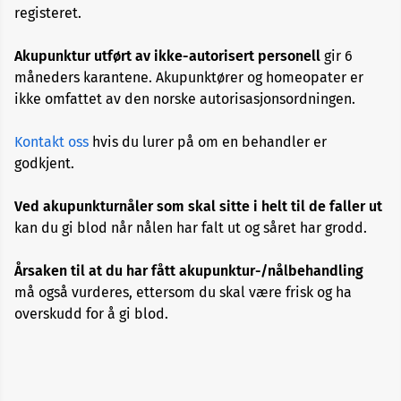
registeret.
Alopecia
Akupunktur utført av ikke-autorisert personell
gir 6
Aneurisme
måneders karantene. Akupunktører og homeopater er
ikke omfattet av den norske autorisasjonsordningen.
Angst
og
Kontakt oss
hvis du lurer på om en behandler er
depresjon
godkjent.
Apekopper
Ved akupunkturnåler som skal sitte i helt til de faller ut
kan du gi blod når nålen har falt ut og såret har grodd.
Belastningssykdommer
Årsaken til at du har fått akupunktur-/nålbehandling
må også vurderes, ettersom du skal være frisk og ha
Benbrudd
overskudd for å gi blod.
Besvimelse