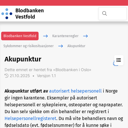
Blodbanken
Vestfold
Blodbanken Vestfold
Karanteneregler
Sykdommer og risikosituasjoner
Akupunktur
Akupunktur
Dette emnet er hentet fra «Blodbanken i Oslo»
21.10.2025
•
Versjon 1.1
ADHD
Akupunktur utført av
autorisert helsepersonell
i Norge
gir ingen karantene. Eksempler på autorisert
Akupunktur
helsepersonell er sykepleiere, osteopater og naprapater.
Du kan selv sjekke om din behandler er registrert i
Allergi
Helsepersonellregisteret
. Du må vite behandlers navn og
fødselsdato (evt. fødselsnummer) for å kunne søke i