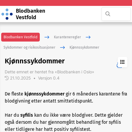
Blodbanken
Vestfold
Blodbanken Vestfold
Karanteneregler
Sykdommer og risikosituasjoner
Kjønnssykdommer
Kjønnssykdommer
Dette emnet er hentet fra «Blodbanken i Oslo»
21.10.2025
•
Versjon 0.4
ADHD
De fleste
kjønnssykdommer
gir 6 måneders karantene fra
blodgivning etter antatt smittetidspunkt.
Akupunktur
Har du
syfilis
kan du ikke være blodgiver. Dette gjelder
Allergi
også dersom du har gjennomgått behandling for syfilis
eller tidligere har hatt positiv syfilistest.