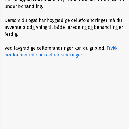
Bipolar
lidelse
under behandling.
Dersom du også har høygradige celleforandringer må du
Bittsår
avvente blodgivning til både utredning og behandling er
ferdig.
Blodpropp
Ved lavgradige celleforandringer kan du gi blod.
Trykk
Blodsykdommer
her for mer info om celleforandringer.
Blodtrykk
Celleforandringer
Covid-
19
Diabetes