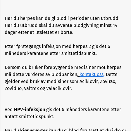
Alopecia
Har du herpes kan du gi blod i perioder uten utbrudd.
Aneurisme
Har du utbrudd skal du avvente blodgivning minst 14
dager etter at utslettet er borte.
Angst
og
Etter førstegangs infeksjon med herpes 2 gis det 6
depresjon
måneders karantene etter smittetidspunkt.
Apekopper
Dersom du bruker forebyggende medisiner mot herpes
må dette vurderes av blodbanken,
kontakt oss
. Dette
gjelder ved bruk av medisiner som Aciklovir, Zovirax,
Belastningssykdommer
Zoviduo, Valtrex og Valaciklovir.
Benbrudd
Ved
HPV-infeksjon
gis det 6 måneders karantene etter
Besvimelse
antatt smittetidspunkt.
Har du
kjønnsvorter
kan du gi blod forutsatt at du ikke er